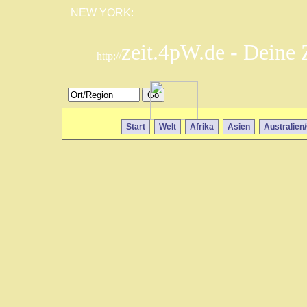
NEW YORK:
zeit.4pW.de - Deine
http://
Start
Welt
Afrika
Asien
Australien